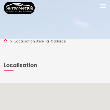
menu
keyboard_arrow_right
Localisation Brive-la-Gaillarde
Localisation